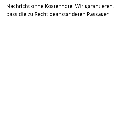
Nachricht ohne Kostennote. Wir garantieren,
dass die zu Recht beanstandeten Passagen
oder Teile dieser Webseite in angemessener
Frist entfernt, bzw. den rechtlichen Vorgaben
umfänglich angepasst werden, ohne dass die
Einschaltung eines Rechtsanwaltes erforderlich
wäre.
Diese Homepage wurde erstellt und wird
gewartet von Andreas Ebner